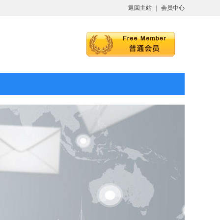
返回主站
|
会员中心