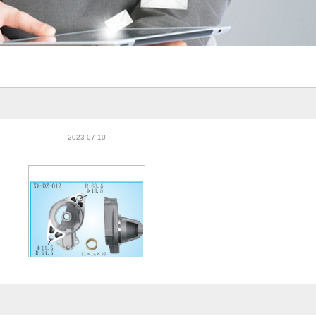
起动机端盖厂家,汽车起动机端盖厂家
2023-07-10
起动机端盖厂家,汽车起动机端盖厂家
2023-07-10