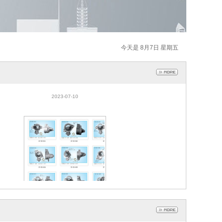
今天是 8月7日 星期五
汽车发电机前后端盖厂家,锌铝合金压铸件厂家
2023-07-10
汽车发电机前后端盖厂家,锌铝合金压铸件厂家
2023-07-10