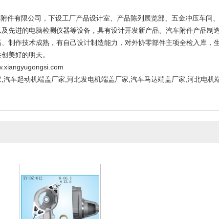
附件有限公司，下设工厂产品设计室、产品陈列展览部、五金冲压车间、
以及先进的电脑检测仪器等设备，具有设计开发新产品、汽车附件产品制
高、制作技术成熟，有自己设计制造能力，对外协零部件主项全检入库，
共创美好的明天。
iangyugongsi.com
,汽车起动机端盖厂家,河北发电机端盖厂家,汽车马达端盖厂家,河北电机