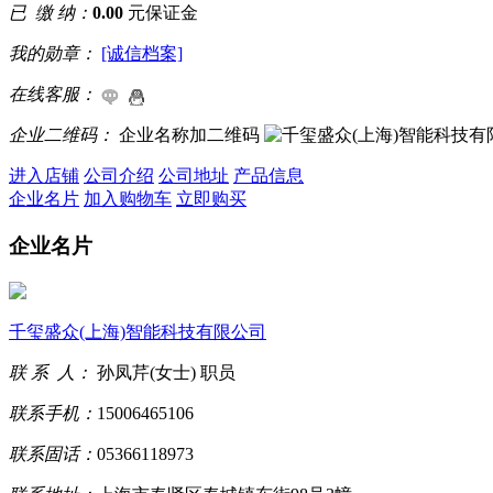
已 缴 纳：
0.00
元保证金
我的勋章：
[诚信档案]
在线客服：
企业二维码：
企业名称加二维码
进入店铺
公司介绍
公司地址
产品信息
企业名片
加入购物车
立即购买
企业名片
千玺盛众(上海)智能科技有限公司
联 系 人：
孙凤芹(女士) 职员
联系手机：
15006465106
联系固话：
05366118973