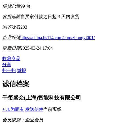
供货总量
99 台
发货期限
自买家付款之日起
3
天内发货
浏览次数
233
企业旺铺
https://china.hs114.com/com/zhongyi001/
更新日期
2025-03-24 17:04
收藏商品
分享
扫一扫
举报
诚信档案
千玺盛众(上海)智能科技有限公司
+ 加为商友
发送信件
当前离线
会员级别：
企业会员