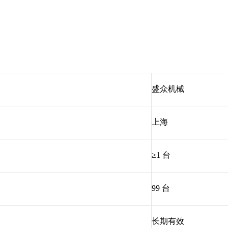
盛众机械
上海
≥1 台
99 台
长期有效