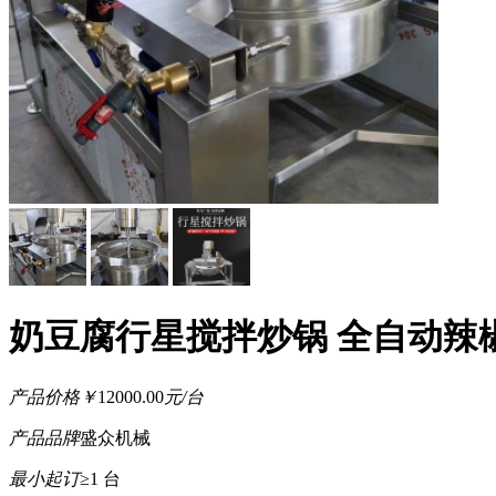
奶豆腐行星搅拌炒锅 全自动辣
产品价格
￥
12000.00
元/台
产品品牌
盛众机械
最小起订
≥1 台