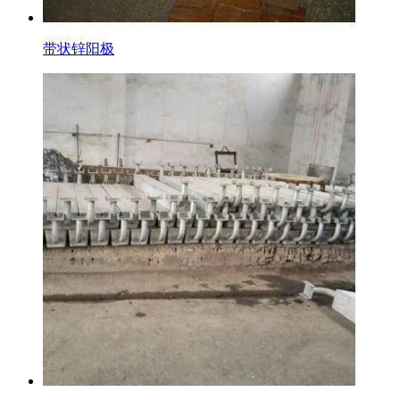
带状锌阳极