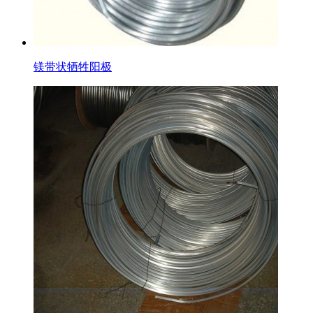
镁带状牺牲阳极