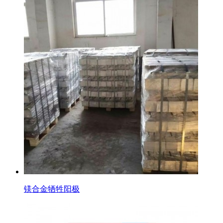
镁合金牺牲阳极