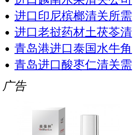
进口印尼槟榔清关所需
进口老挝药材土茯苓清
青岛港进口泰国水牛角
青岛进口酸枣仁清关需
广告