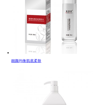
靓颜均衡肌底柔肤