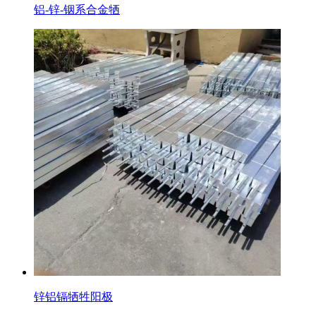
铝-锌-铟系合金牺
锌铝镉牺牲阳极