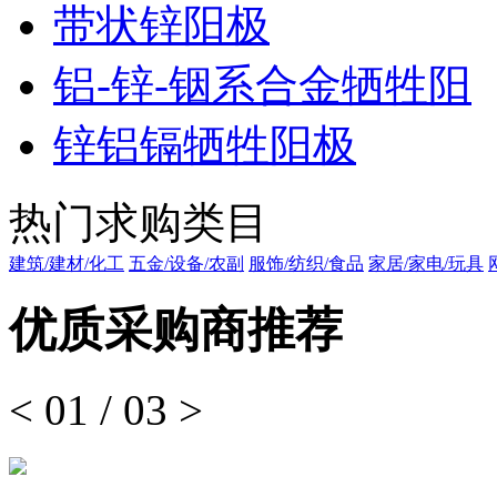
带状锌阳极
铝-锌-铟系合金牺牲阳
锌铝镉牺牲阳极
热门求购类目
建筑/建材/化工
五金/设备/农副
服饰/纺织/食品
家居/家电/玩具
优质采购商推荐
<
01
/
03
>