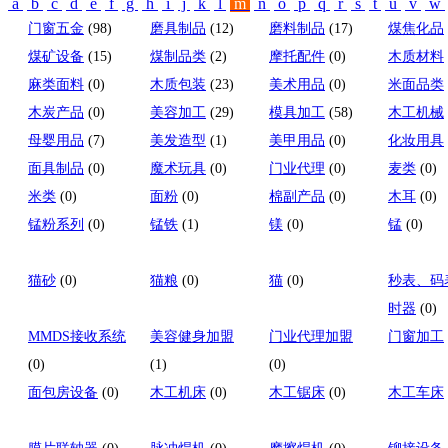
a
b
c
d
e
f
g
h
i
j
k
l
m
n
o
p
q
r
s
t
u
v
w
门窗五金
(98)
磨具制品
(12)
磨料制品
(17)
煤焦化品
煤矿设备
(15)
煤制品类
(2)
摩托配件
(0)
木质材料
麻类面料
(0)
木质包装
(23)
美术用品
(0)
米面品类
木炭产品
(0)
美容加工
(29)
模具加工
(58)
木工机械
母婴用品
(7)
美发造型
(1)
美甲用品
(0)
化妆用具
面具制品
(0)
魔术玩具
(0)
门业代理
(0)
麦类
(0)
米类
(0)
面粉
(0)
棉副产品
(0)
木耳
(0)
锰粉系列
(0)
锰铁
(1)
镁
(0)
锰
(0)
猫砂
(0)
猫粮
(0)
猫
(0)
秒表、码
时器
(0)
MMDS接收系统
美容健身加盟
门业代理加盟
门窗加工
(0)
(1)
(0)
面包房设备
(0)
木工机床
(0)
木工锯床
(0)
木工车床