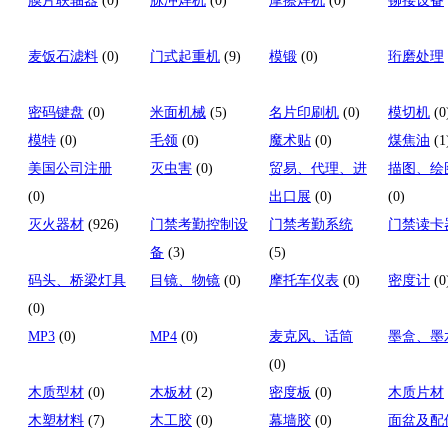
膜片联轴器
(0)
脉冲焊机
(0)
摩擦焊机
(0)
铆接设备
麦饭石滤料
(0)
门式起重机
(9)
模锻
(0)
珩磨处理
密码键盘
(0)
米面机械
(5)
名片印刷机
(0)
模切机
(0
模特
(0)
毛领
(0)
魔术贴
(0)
煤焦油
(1
美国公司注册
灭虫害
(0)
贸易、代理、进
描图、绘
(0)
出口展
(0)
(0)
灭火器材
(926)
门禁考勤控制设
门禁考勤系统
门禁读卡
备
(3)
(5)
码头、桥梁灯具
目镜、物镜
(0)
摩托车仪表
(0)
密度计
(0
(0)
MP3
(0)
MP4
(0)
麦克风、话筒
墨盒、墨
(0)
木质型材
(0)
木板材
(2)
密度板
(0)
木质片材
木塑材料
(7)
木工胶
(0)
幕墙胶
(0)
面盆及配