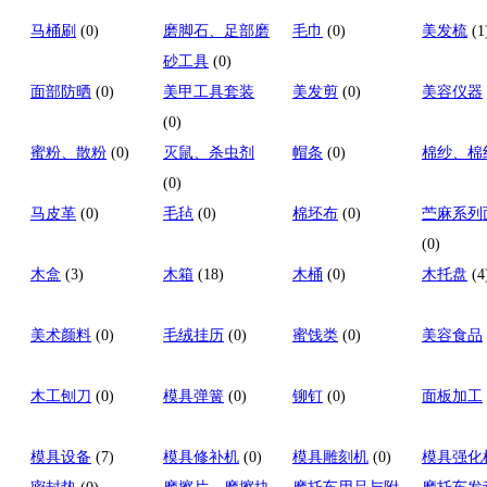
马桶刷
(0)
磨脚石、足部磨
毛巾
(0)
美发梳
(1
砂工具
(0)
面部防晒
(0)
美甲工具套装
美发剪
(0)
美容仪器
(0)
蜜粉、散粉
(0)
灭鼠、杀虫剂
帽条
(0)
棉纱、棉
(0)
马皮革
(0)
毛毡
(0)
棉坯布
(0)
苎麻系列
(0)
木盒
(3)
木箱
(18)
木桶
(0)
木托盘
(4
美术颜料
(0)
毛绒挂历
(0)
蜜饯类
(0)
美容食品
木工刨刀
(0)
模具弹簧
(0)
铆钉
(0)
面板加工
模具设备
(7)
模具修补机
(0)
模具雕刻机
(0)
模具强化