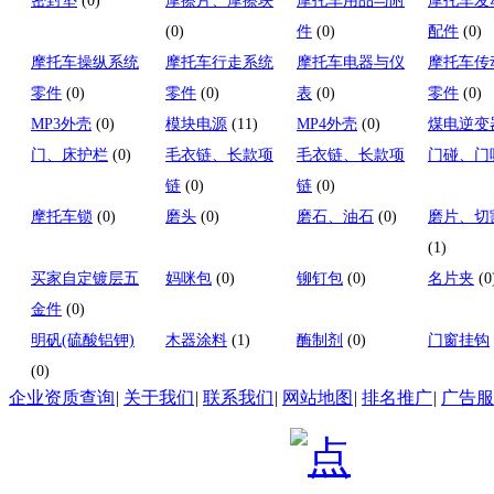
密封垫
(0)
摩擦片、摩擦块
摩托车用品与附
摩托车发
(0)
件
(0)
配件
(0)
摩托车操纵系统
摩托车行走系统
摩托车电器与仪
摩托车传
零件
(0)
零件
(0)
表
(0)
零件
(0)
MP3外壳
(0)
模块电源
(11)
MP4外壳
(0)
煤电逆变
门、床护栏
(0)
毛衣链、长款项
毛衣链、长款项
门碰、门
链
(0)
链
(0)
摩托车锁
(0)
磨头
(0)
磨石、油石
(0)
磨片、切
(1)
买家自定镀层五
妈咪包
(0)
铆钉包
(0)
名片夹
(0
金件
(0)
明矾(硫酸铝钾)
木器涂料
(1)
酶制剂
(0)
门窗挂钩
(0)
企业资质查询
|
关于我们
|
联系我们
|
网站地图
|
排名推广
|
广告服