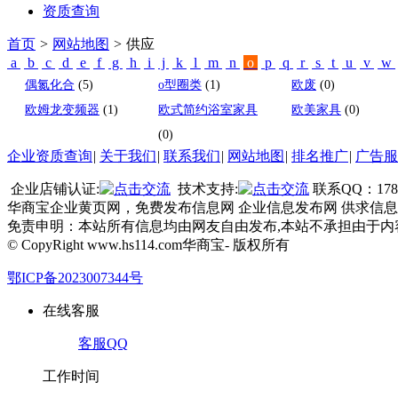
资质查询
首页
>
网站地图
>
供应
a
b
c
d
e
f
g
h
i
j
k
l
m
n
o
p
q
r
s
t
u
v
w
偶氮化合
(5)
o型圈类
(1)
欧废
(0)
欧姆龙变频器
(1)
欧式简约浴室家具
欧美家具
(0)
(0)
企业资质查询
|
关于我们
|
联系我们
|
网站地图
|
排名推广
|
广告服
企业店铺认证:
技术支持:
联系QQ：1787
华商宝企业黄页网，免费发布信息网 企业信息发布网 供求信息查
免责申明：本站所有信息均由网友自由发布,本站不承担由于
© CopyRight www.hs114.com华商宝- 版权所有
鄂ICP备2023007344号
在线客服
客服QQ
工作时间