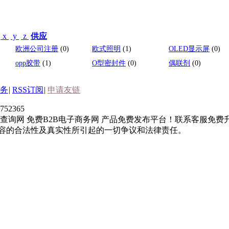
x
y
z
供应
欧洲公司注册
(0)
欧式照明
(1)
OLED显示屏
(0)
opp胶带
(1)
O型密封件
(0)
偶联剂
(0)
务
|
RSS订阅
|
申请友链
52365
询网 免费B2B电子商务网 产品免费发布平台！联系客服免费升
内容的合法性及真实性所引起的一切争议和法律责任。