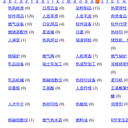
a
b
c
d
e
f
g
h
i
j
k
l
m
n
o
p
q
r
s
t
u
v
w
热风枪类
(0)
日用五金
(0)
染料制品
(15)
热塑弹性
软件用品
(126)
人造革类
(0)
人造毛皮
(0)
肉类食品
燃气设备
(10)
日化用品
(4)
软件设备
(32)
软件代理
燃烧器配件
(0)
柔道服
(0)
日废
(0)
热转印
(0
人淋室
(1)
热风焊台
(0)
瑞凌焊机
(0)
绕线机、
(0)
熔锡炉
(0)
燃气阀
(0)
人机界面
(7)
燃气锅炉
乳品设备
(0)
瑞士车加工
(0)
热成型加工
(0)
溶模精密
(0)
乳品机械
(0)
熔融指数仪
(0)
热转印设备
(0)
柔印机
(0
容量瓶
(0)
壬基酚
(0)
人造纤维
(2)
壬基酚聚
醚
(0)
人才中介
(0)
热转印纸
(0)
热敏纸
(0)
润滑剂
(0
熔融指数仪
(1)
燃气热水器
(0)
燃料油
(6)
R型变压