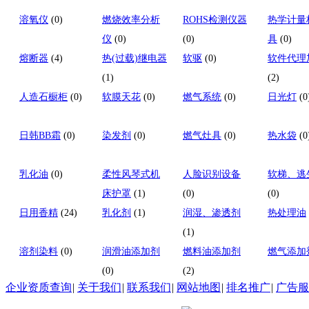
溶氧仪
(0)
燃烧效率分析
ROHS检测仪器
热学计量
仪
(0)
(0)
具
(0)
熔断器
(4)
热(过载)继电器
软驱
(0)
软件代理
(1)
(2)
人造石橱柜
(0)
软膜天花
(0)
燃气系统
(0)
日光灯
(0
日韩BB霜
(0)
染发剂
(0)
燃气灶具
(0)
热水袋
(0
乳化油
(0)
柔性风琴式机
人脸识别设备
软梯、逃
床护罩
(1)
(0)
(0)
日用香精
(24)
乳化剂
(1)
润湿、渗透剂
热处理油
(1)
溶剂染料
(0)
润滑油添加剂
燃料油添加剂
燃气添加
(0)
(2)
企业资质查询
|
关于我们
|
联系我们
|
网站地图
|
排名推广
|
广告服