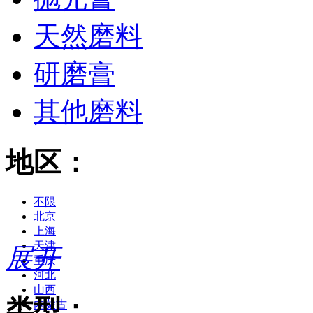
天然磨料
研磨膏
其他磨料
地区：
不限
北京
上海
天津
展开
重庆
河北
山西
类型：
内蒙古