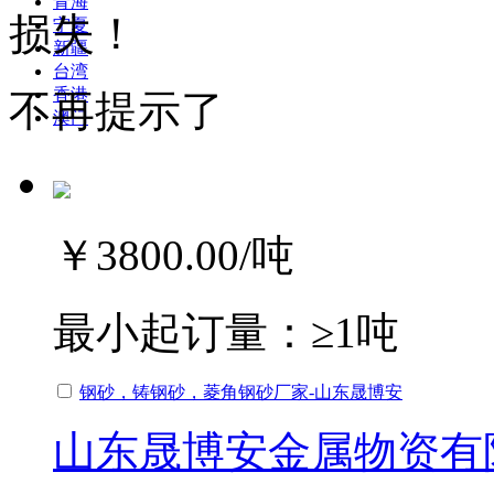
青海
损失！
宁夏
新疆
台湾
香港
不再提示了
澳门
￥3800.00
/吨
最小起订量：
≥1吨
钢砂，铸钢砂，菱角钢砂厂家-山东晟博安
山东晟博安金属物资有