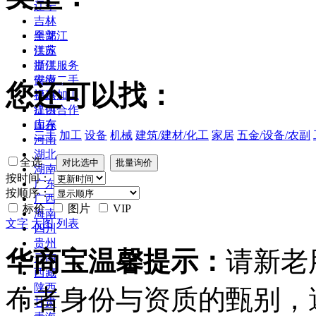
辽宁
吉林
黑龙江
全部
江苏
供应
浙江
提供服务
安徽
供应二手
您还可以找：
福建
提供加工
江西
提供合作
山东
库存
二手
加工
设备
机械
建筑/建材/化工
家居
五金/设备/农副
河南
湖北
全选
湖南
按时间：
广东
按顺序：
广西
标价
图片
VIP
海南
文字
大图
列表
四川
贵州
华商宝温馨提示：
请新老
云南
西藏
陕西
布者身份与资质的甄别，
甘肃