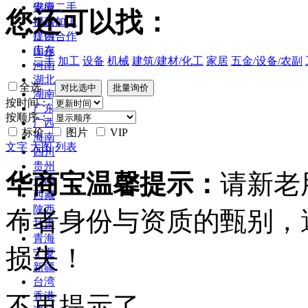
安徽
供应二手
您还可以找：
福建
提供加工
江西
提供合作
山东
库存
二手
加工
设备
机械
建筑/建材/化工
家居
五金/设备/农副
河南
湖北
全选
湖南
按时间：
广东
按顺序：
广西
标价
图片
VIP
海南
文字
大图
列表
四川
贵州
华商宝温馨提示：
请新老
云南
西藏
陕西
布者身份与资质的甄别，
甘肃
青海
损失！
宁夏
新疆
台湾
香港
不再提示了