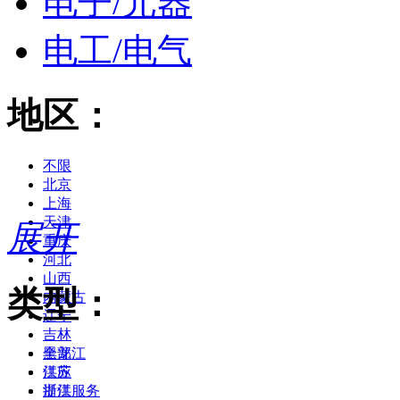
电子/元器
电工/电气
地区：
不限
北京
上海
天津
展开
重庆
河北
山西
类型：
内蒙古
辽宁
吉林
黑龙江
全部
江苏
供应
浙江
提供服务