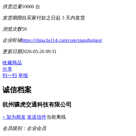
供货总量
10000 台
发货期限
自买家付款之日起
3
天内发货
浏览次数
59
企业旺铺
https://china.hs114.com/com/xianghujiaot/
更新日期
2026-05-26 09:31
收藏商品
分享
扫一扫
举报
诚信档案
杭州骧虎交通科技有限公司
+ 加为商友
发送信件
当前离线
会员级别：
企业会员