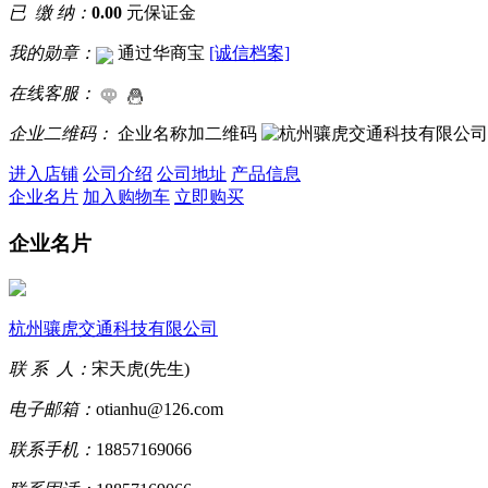
已 缴 纳：
0.00
元保证金
我的勋章：
通过华商宝
[诚信档案]
在线客服：
企业二维码：
企业名称加二维码
进入店铺
公司介绍
公司地址
产品信息
企业名片
加入购物车
立即购买
企业名片
杭州骧虎交通科技有限公司
联 系 人：
宋天虎(先生)
电子邮箱：
otianhu@126.com
联系手机：
18857169066