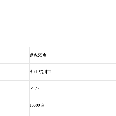
骧虎交通
浙江 杭州市
≥1 台
10000 台