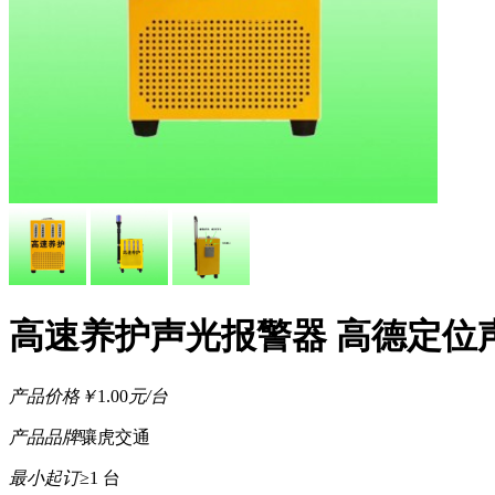
高速养护声光报警器 高德定位
产品价格
￥
1.00
元/台
产品品牌
骧虎交通
最小起订
≥1 台