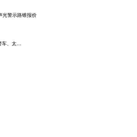
声光警示路锥报价
警车、太…