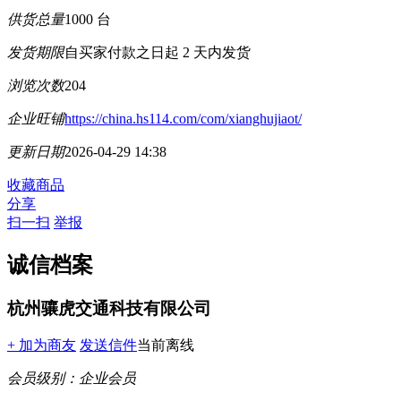
供货总量
1000 台
发货期限
自买家付款之日起
2
天内发货
浏览次数
204
企业旺铺
https://china.hs114.com/com/xianghujiaot/
更新日期
2026-04-29 14:38
收藏商品
分享
扫一扫
举报
诚信档案
杭州骧虎交通科技有限公司
+ 加为商友
发送信件
当前离线
会员级别：
企业会员