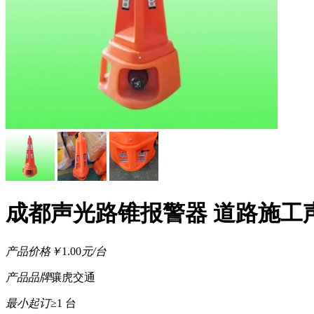
成都声光路锥报警器 道路施工
产品价格
￥
1.00
元/台
产品品牌
骧虎交通
最小起订
≥1 台