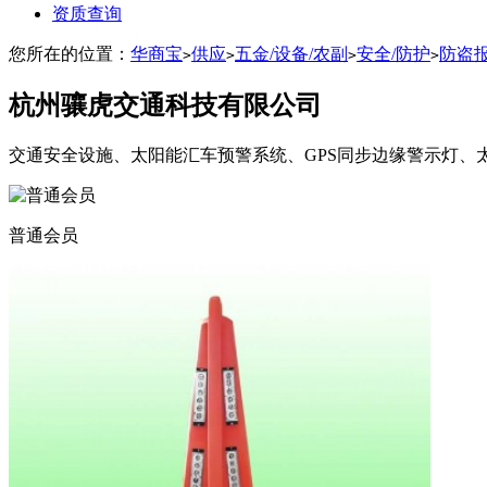
资质查询
您所在的位置：
华商宝
供应
五金/设备/农副
安全/防护
防盗
>
>
>
>
杭州骧虎交通科技有限公司
交通安全设施、太阳能汇车预警系统、GPS同步边缘警示灯、
普通会员