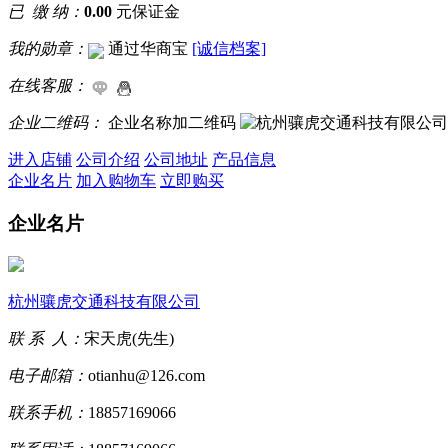
已 缴 纳：
0.00
元保证金
我的勋章：
通过华商宝
[诚信档案]
在线客服：
企业二维码：
企业名称加二维码
进入店铺
公司介绍
公司地址
产品信息
企业名片
加入购物车
立即购买
企业名片
杭州骧虎交通科技有限公司
联 系 人：
宋天虎(先生)
电子邮箱：
otianhu@126.com
联系手机：
18857169066