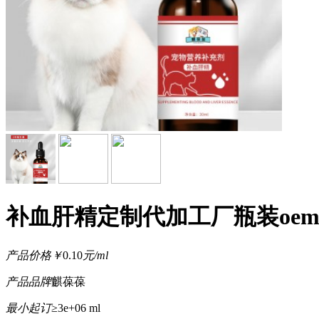
补血肝精定制代加工厂瓶装oem
产品价格
￥
0.10
元/ml
产品品牌
麒葆葆
最小起订
≥3e+06 ml