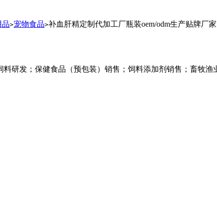
用品
宠物食品
补血肝精定制代加工厂瓶装oem/odm生产贴牌厂家
>
>
饲料研发；保健食品（预包装）销售；饲料添加剂销售；畜牧渔