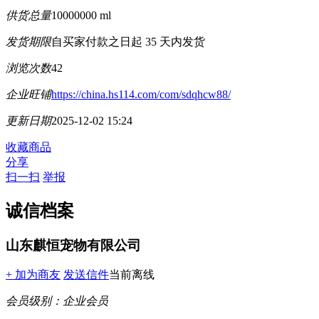
供货总量
10000000 ml
发货期限
自买家付款之日起
35
天内发货
浏览次数
42
企业旺铺
https://china.hs114.com/com/sdqhcw88/
更新日期
2025-12-02 15:24
收藏商品
分享
扫一扫
举报
诚信档案
山东麒恒宠物有限公司
+ 加为商友
发送信件
当前离线
会员级别：
企业会员