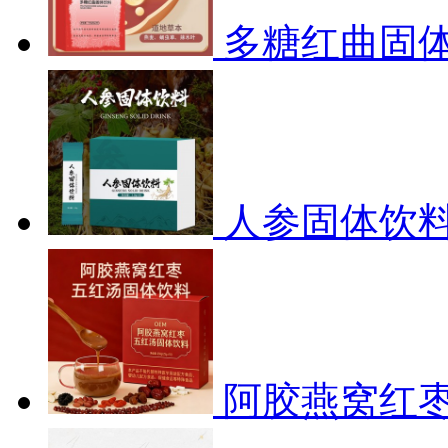
多糖红曲固
人参固体饮料
阿胶燕窝红