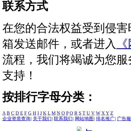
联系方式
在您的合法权益受到侵害时，欢
箱发送邮件，或者进入
《
流程，我们将竭诚为您服
支持！
按排行字母分类：
A
B
C
D
E
F
G
H
I
J
K
L
M
N
O
P
Q
R
S
T
U
V
W
X
Y
Z
企业资质查询
|
关于我们
|
联系我们
|
网站地图
|
排名推广
|
广告服