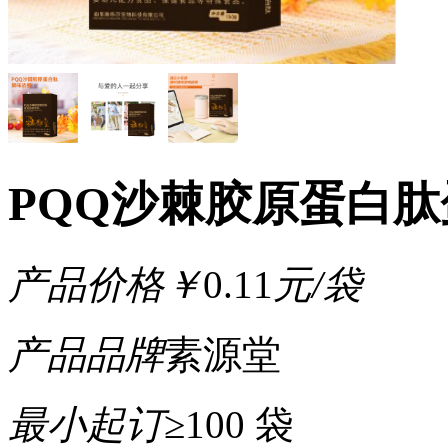
PQQ沙棘胶原蛋白
产品价格
￥
0.11
元/袋
产品品牌
素源堂
最小起订
≥100 袋