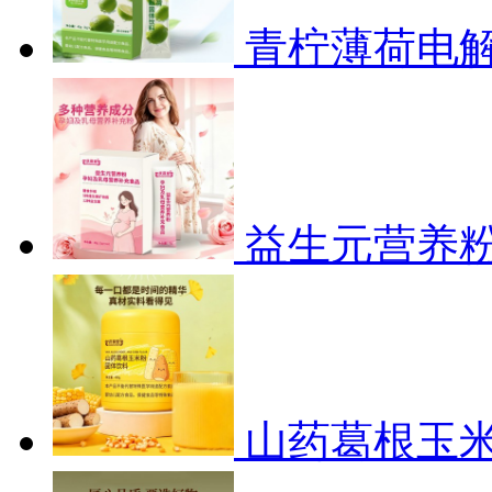
青柠薄荷电
益生元营养粉
山药葛根玉米