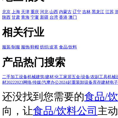
北京
上海
天津
重庆
河北
山西
内蒙古
辽宁
吉林
黑龙江
江苏
陕西
甘肃
青海
宁夏
新疆
台湾
香港
澳门
相关行业
服装/制服
服饰/鞋帽
纺织/皮革
食品/饮料
产品热门搜索
二手
加工
设备
机械
建筑/建材/化工
家居
五金/设备/农副
工具
机械
材
2022
2023
网络/传媒/汽摩
办公
2024
起重装卸设备
库存建材
电子
还没找到您需要的
食品/
向，让
食品/饮料公司
主动