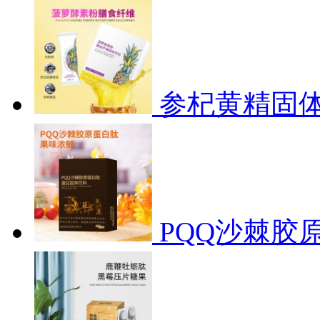
参杞黄精固
PQQ沙棘胶