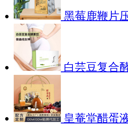
黑莓鹿鞭片
白芸豆复合
皇菴堂醋蛋