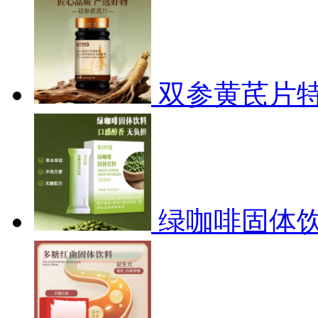
双参黄芪片
绿咖啡固体