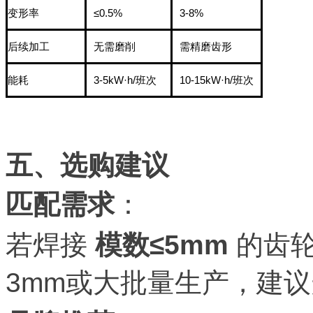
变形率
≤0.5%
3-8%
后续加工
无需磨削
需精磨齿形
能耗
3-5kW·h/班次
10-15kW·h/班次
五、选购建议
匹配需求
：
若焊接
模数≤5mm
的齿轮
3mm或大批量生产，建议